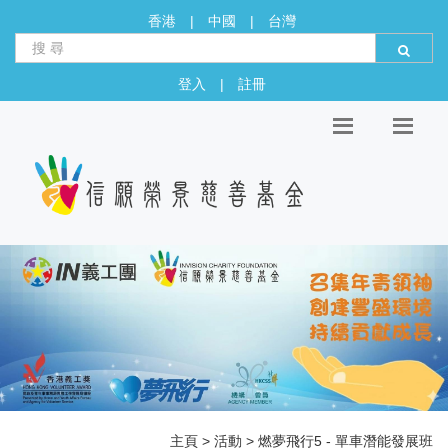
香港
|
中國
|
台灣
登入
|
註冊
主頁
>
活動
> 燃夢飛行5 - 單車潛能發展班