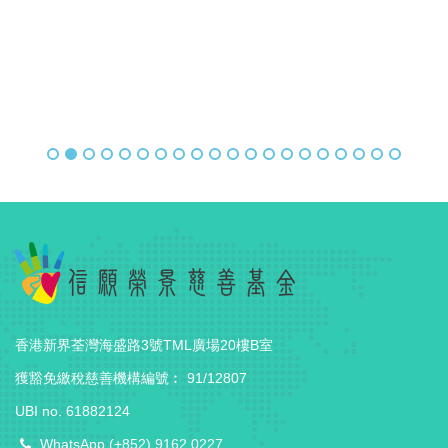
香港新界荃灣海盛路3號TML廣場20樓B室
獲豁免繳稅慈善機構編號︰ 91/12807
UBI no. 61882124
WhatsApp (+852) 9162 0227