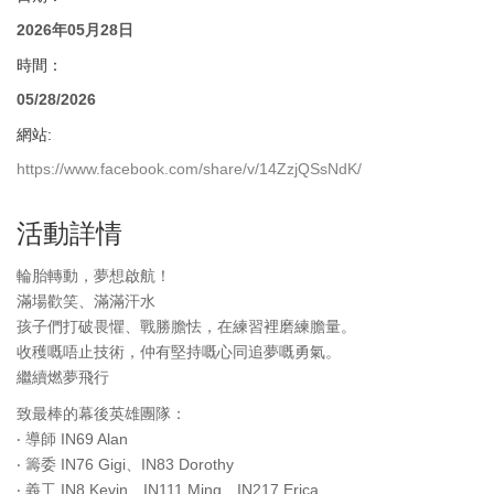
2026年05月28日
時間：
05/28/2026
網站:
https://www.facebook.com/share/v/14ZzjQSsNdK/
活動詳情
輪胎轉動，夢想啟航！
滿場歡笑、滿滿汗水
孩子們打破畏懼、戰勝膽怯，在練習裡磨練膽量。
收穫嘅唔止技術，仲有堅持嘅心同追夢嘅勇氣。
繼續燃夢飛行
致最棒的幕後英雄團隊：
‧ 導師 IN69 Alan
‧ 籌委 IN76 Gigi、IN83 Dorothy
‧ 義工 IN8 Kevin、IN111 Ming、IN217 Erica