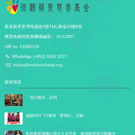
香港新界荃灣海盛路3號TML廣場20樓B室
獲豁免繳稅慈善機構編號︰ 91/12807
UBI no. 61882124
WhatsApp (+852) 9162 0227
irislau@invisioncharity.org
媒体报道
「流行都市」訪問
感謝HOY TV報導「夢飛行」活動
吳若希搭飛機心情久久未平復 最感動慈善活動曝光