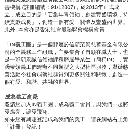
善機構 (註冊編號：91/12807)，於2013年正式成
立，成立目的是「召集年青領袖，創建豐盛環境，持
續貢獻成長」，創造一個有愛、關懷及豐盛的世界。
此外, 本會亦是香港社會服務聯會機構會員。
「IN義工團」
是一個隸屬於信願榮景慈善基金有限公
司的全義務工作組織，主要集合了自願在職人士，也
是一班願景誠信領袖課程歷屆畢業生（簡稱IN），實
踐帶領義工們籌辦不同類型之大型社區服務，舉辦慈
善活動令社會弱勢社群得到更多關注和關懷，創造一
個有愛、和諧、共融的世界。
成為義工會員:
邀請您加入IN義工團，成為義工會員，與我們一起將
愛燃亮，讓愛飛翔。
如果您有興趣登記成為我們的義工，請在網站右上角
「註冊」登記！