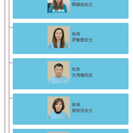
郭丽仙女士
統籌
罗敏殷女士
统筹
文伟德先生
統籌
胡杏仪女士