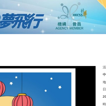
活
中
地
日
2
時