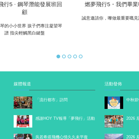
飛行5 · 鋼琴潛能發展班回
燃夢飛行5・我們畢業
顧
誠意邀請你，嚟做最重要嘅見
琴的小小世界 孩子們專注凝望琴
譜 指尖輕觸黑白鍵盤
媒體報道
活動發佈
「流行都市」訪問
中秋節
感謝HOY TV報導「夢飛行」活動
2026
吳若希搭飛機心情久久未平復
202