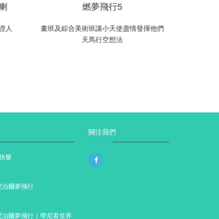
喇
燃夢飛行5
燃夢飛行
證人
畫班及綜合美術班讓小天使盡情發揮他們
天馬行空想法
一筆一色彩
關注我們
快樂
 尼泊爾夢飛行
6 尼泊爾夢飛行｜帶尼看世界