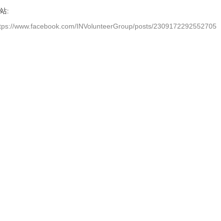
站:
ttps://www.facebook.com/INVolunteerGroup/posts/2309172292552705