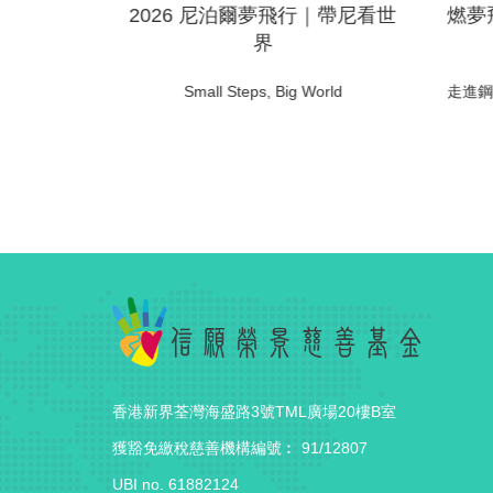
飛行
2026 尼泊爾夢飛行｜帶尼看世
燃夢
界
ig World
Small Steps, Big World
走進鋼
香港新界荃灣海盛路3號TML廣場20樓B室
獲豁免繳稅慈善機構編號︰ 91/12807
UBI no. 61882124