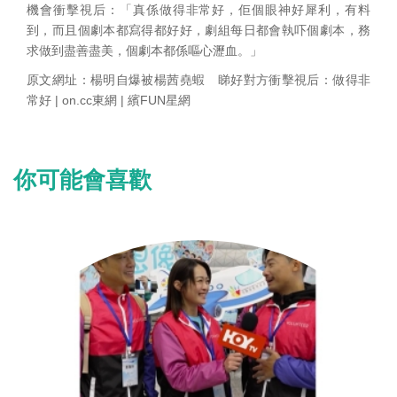
機會衝擊視后：「真係做得非常好，佢個眼神好犀利，有料
到，而且個劇本都寫得都好好，劇組每日都會執吓個劇本，務
求做到盡善盡美，個劇本都係嘔心瀝血。」
原文網址：楊明自爆被楊茜堯蝦 睇好對方衝擊視后：做得非
常好 | on.cc東網 | 繽FUN星網
你可能會喜歡