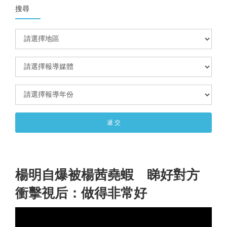
搜尋
遞 交
楊明自爆被楊茜堯蝦 睇好對方
衝擊視后：做得非常好