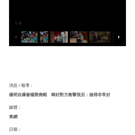
1
/
6
消息 / 報導：
楊明自爆被楊茜堯蝦 睇好對方衝擊視后：做得非常好
媒體：
東網
日期：