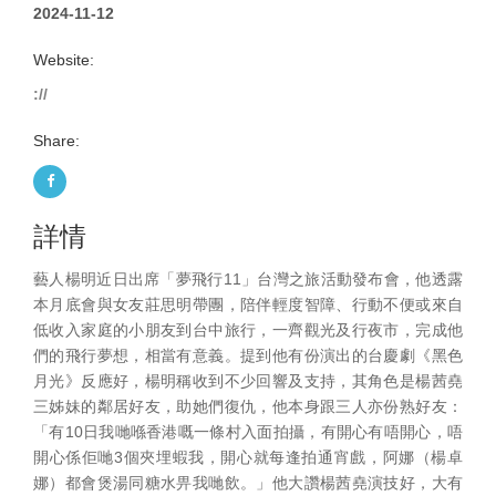
2024-11-12
Website:
://
Share:
詳情
藝人楊明近日出席「夢飛行11」台灣之旅活動發布會，他透露
本月底會與女友莊思明帶團，陪伴輕度智障、行動不便或來自
低收入家庭的小朋友到台中旅行，一齊觀光及行夜市，完成他
們的飛行夢想，相當有意義。提到他有份演出的台慶劇《黑色
月光》反應好，楊明稱收到不少回響及支持，其角色是楊茜堯
三姊妹的鄰居好友，助她們復仇，他本身跟三人亦份熟好友：
「有10日我哋喺香港嘅一條村入面拍攝，有開心有唔開心，唔
開心係佢哋3個夾埋蝦我，開心就每逢拍通宵戲，阿娜（楊卓
娜）都會煲湯同糖水畀我哋飲。」他大讚楊茜堯演技好，大有