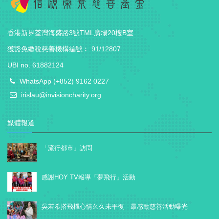
香港新界荃灣海盛路3號TML廣場20樓B室
獲豁免繳稅慈善機構編號︰ 91/12807
UBI no. 61882124
WhatsApp (+852) 9162 0227
irislau@invisioncharity.org
媒體報道
「流行都市」訪問
感謝HOY TV報導「夢飛行」活動
吳若希搭飛機心情久久未平復 最感動慈善活動曝光