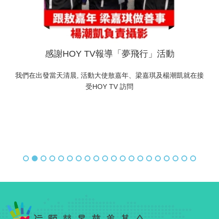
感謝HOY TV報導「夢飛行」活動
我們在出發當天清晨, 活動大使敖嘉年、梁嘉琪及楊潮凱就在接
受HOY TV 訪問