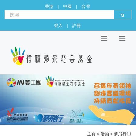
香港
|
中國
|
台灣
登入
|
註冊
主頁
>
活動
> 夢飛行11