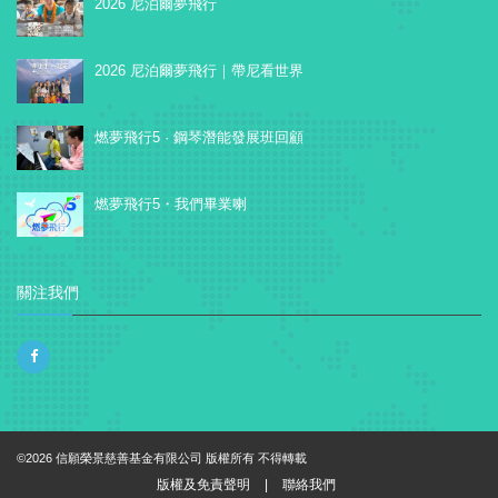
2026 尼泊爾夢飛行
2026 尼泊爾夢飛行｜帶尼看世界
燃夢飛行5 · 鋼琴潛能發展班回顧
燃夢飛行5・我們畢業喇
關注我們
©2026 信願榮景慈善基金有限公司 版權所有 不得轉載
版權及免責聲明
|
聯絡我們